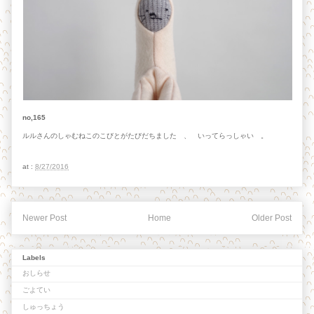
no,165
ルルさんのしゃむねこのこびとがたびだちました 、 いってらっしゃい 。
at :
8/27/2016
Newer Post
Home
Older Post
Labels
おしらせ
ごよてい
しゅっちょう