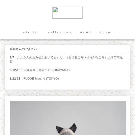
atelier
collection
news
shop
ルルさんのごよてい
8/7
ルルさんのおみせがあいてますね。（おひるごろ〜ゆうがたごろ）大津市南滋
賀
8/12-18
天満屋岡山本店１Ｆ（OKAYAMA）
8/22-23
FUDGE Marche (TOKYO)