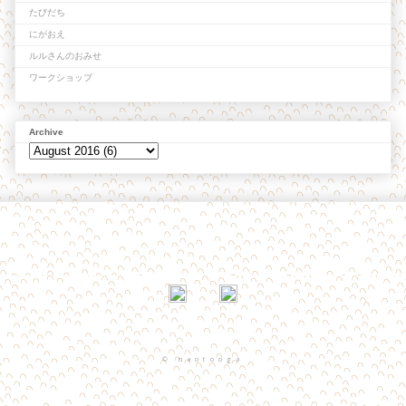
たびだち
にがおえ
ルルさんのおみせ
ワークショップ
Archive
© naotooga