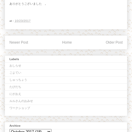
ありがとうございました 。
at :
10/23/2017
Newer Post
Home
Older Post
Labels
おしらせ
ごよてい
しゅっちょう
たびだち
にがおえ
ルルさんのおみせ
ワークショップ
Archive