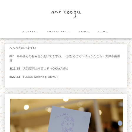
atelier
collection
news
shop
ルルさんのごよてい
8/7
ルルさんのおみせがあいてますね。（おひるごろ〜ゆうがたごろ）大津市南滋
賀
8/12-18
天満屋岡山本店１Ｆ（OKAYAMA）
8/22-23
FUDGE Marche (TOKYO)