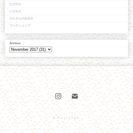
たびだち
にがおえ
ルルさんのおみせ
ワークショップ
Archive
© naotooga