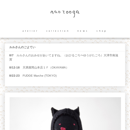
atelier
collection
news
shop
ルルさんのごよてい
8/7
ルルさんのおみせがあいてますね。（おひるごろ〜ゆうがたごろ）大津市南滋
賀
8/12-18
天満屋岡山本店１Ｆ（OKAYAMA）
8/22-23
FUDGE Marche (TOKYO)