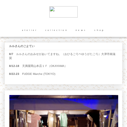
atelier
collection
news
shop
ルルさんのごよてい
8/7
ルルさんのおみせがあいてますね。（おひるごろ〜ゆうがたごろ）大津市南滋
賀
8/12-18
天満屋岡山本店１Ｆ（OKAYAMA）
8/22-23
FUDGE Marche (TOKYO)