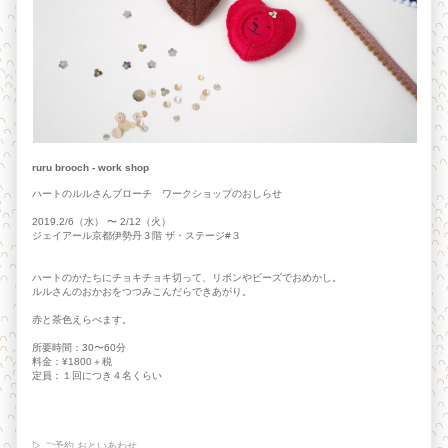
ruru brooch - work shop
ハートのルルさんブローチ ワークショップのおしらせ
2019.2/6（水） 〜 2/12（火）
ジェイアール京都伊勢丹３階 ザ・ステージ#３
ハートのかたちにチョキチョキ切って、リボンやビーズでおめかし。
ルルさんのおかおをつつみこんだらできあがり。
赤と茶色えらべます。
所要時間：30〜60分
料金：¥1800＋税
定員：１回につき４名くらい
▷ ご予約 おといあわせ