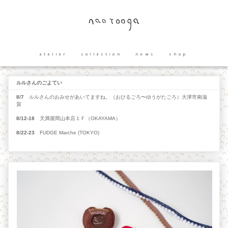
atelier
collection
news
shop
ルルさんのごよてい
8/7
ルルさんのおみせがあいてますね。（おひるごろ〜ゆうがたごろ）大津市南滋
賀
8/12-18
天満屋岡山本店１Ｆ（OKAYAMA）
8/22-23
FUDGE Marche (TOKYO)