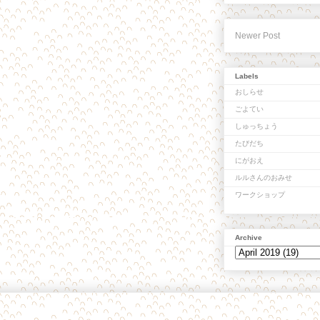
Newer Post
Labels
おしらせ
ごよてい
しゅっちょう
たびだち
にがおえ
ルルさんのおみせ
ワークショップ
Archive