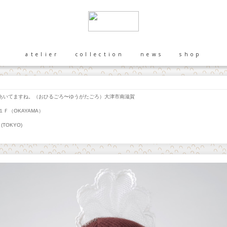
atelier
collection
news
shop
いてますね。（おひるごろ〜ゆうがたごろ）大津市南滋賀
Ｆ（OKAYAMA）
(TOKYO)