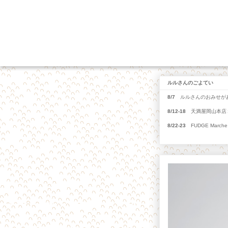
ルルさんのごよてい
8/7
ルルさんのおみせがあ
8/12-18
天満屋岡山本店１
8/22-23
FUDGE Marche 