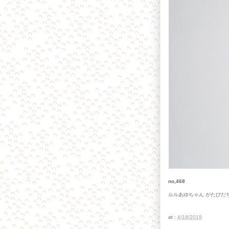
no,468
ルルあゆちゃん がたびだ
at :
4/18/2019