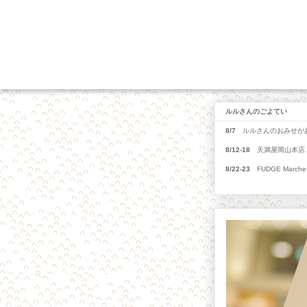
ルルさんのごよてい
8/7
ルルさんのおみせがあ
8/12-18
天満屋岡山本店１
8/22-23
FUDGE Marche 