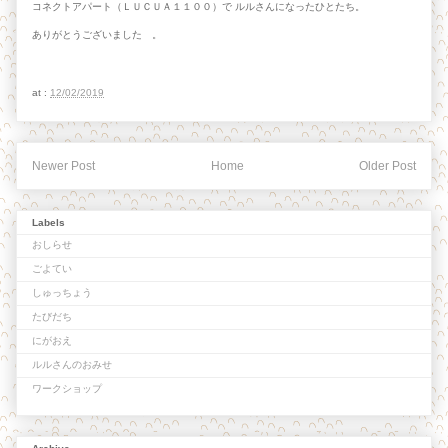
コネクトアパート（ＬＵＣＵＡ１１００）で ルルさんになったひとたち。
ありがとうございました 。
at :
12/02/2019
Newer Post
Home
Older Post
Labels
おしらせ
ごよてい
しゅっちょう
たびだち
にがおえ
ルルさんのおみせ
ワークショップ