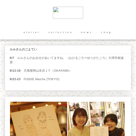
atelier
collection
news
shop
ルルさんのごよてい
8/7
ルルさんのおみせがあいてますね。（おひるごろ〜ゆうがたごろ）大津市南滋
賀
8/12-18
天満屋岡山本店１Ｆ（OKAYAMA）
8/22-23
FUDGE Marche (TOKYO)