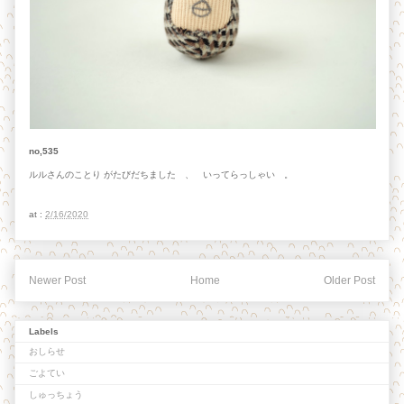
no,535
ルルさんのことり がたびだちました 、 いってらっしゃい 。
at :
2/16/2020
Newer Post
Home
Older Post
Labels
おしらせ
ごよてい
しゅっちょう