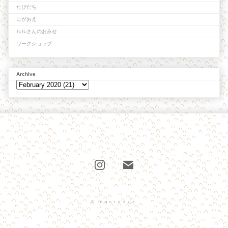
たびだち
にがおえ
ルルさんのおみせ
ワークショップ
Archive
© naotooga