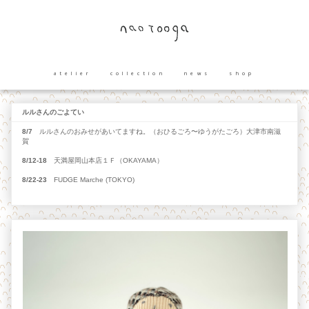
atelier
collection
news
shop
ルルさんのごよてい
8/7
ルルさんのおみせがあいてますね。（おひるごろ〜ゆうがたごろ）大津市南滋
賀
8/12-18
天満屋岡山本店１Ｆ（OKAYAMA）
8/22-23
FUDGE Marche (TOKYO)