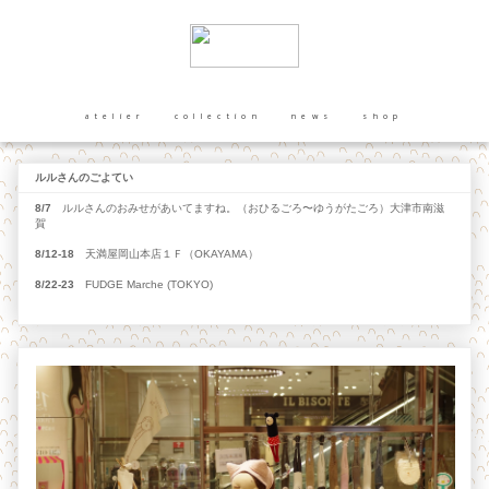
atelier
collection
news
shop
ルルさんのごよてい
8/7
ルルさんのおみせがあいてますね。（おひるごろ〜ゆうがたごろ）大津市南滋
賀
8/12-18
天満屋岡山本店１Ｆ（OKAYAMA）
8/22-23
FUDGE Marche (TOKYO)