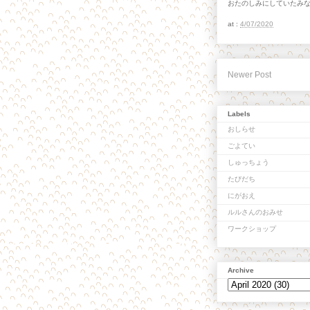
おたのしみにしていたみ
at :
4/07/2020
Newer Post
Labels
おしらせ
ごよてい
しゅっちょう
たびだち
にがおえ
ルルさんのおみせ
ワークショップ
Archive