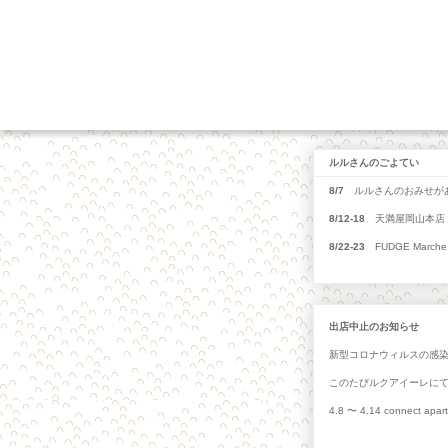
ルルさんのごよてい
8/7
ルルさんのおみせがあ
8/12-18
天満屋岡山本店１
8/22-23
FUDGE Marche 
出店中止のお知らせ
新型コロナウィルスの感
このたびルクアイーレに
4.8 〜 4.14 connect a