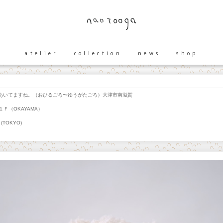
atelier
collection
news
shop
いてますね。（おひるごろ〜ゆうがたごろ）大津市南滋賀
Ｆ（OKAYAMA）
(TOKYO)