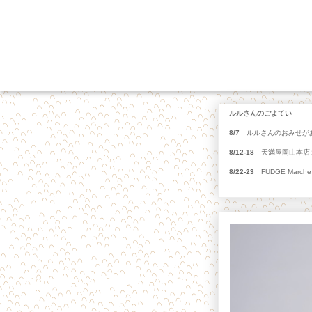
ルルさんのごよてい
8/7
ルルさんのおみせがあ
8/12-18
天満屋岡山本店１
8/22-23
FUDGE Marche 