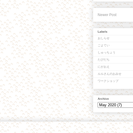
Newer Post
Labels
おしらせ
ごよてい
しゅっちょう
たびだち
にがおえ
ルルさんのおみせ
ワークショップ
Archive