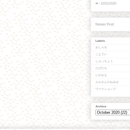
at :
10/01/2020
Newer Post
Labels
おしらせ
ごよてい
しゅっちょう
たびだち
にがおえ
ルルさんのおみせ
ワークショップ
Archive