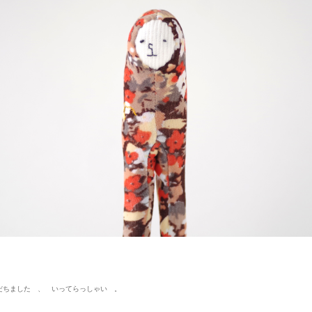
だちました 、 いってらっしゃい 。