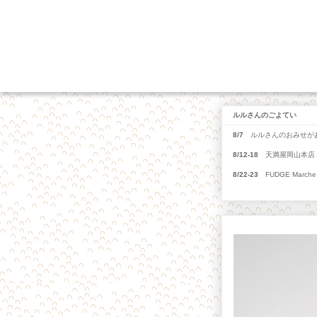
ルルさんのごよてい
8/7
ルルさんのおみせがあ
8/12-18
天満屋岡山本店１
8/22-23
FUDGE Marche 