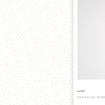
no,653
ルルさんのこびと がたび