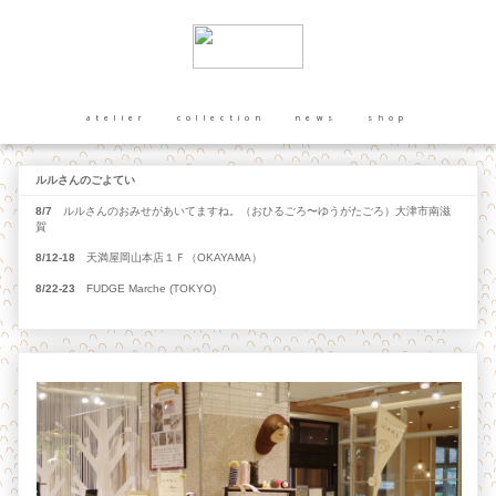
atelier
collection
news
shop
ルルさんのごよてい
8/7
ルルさんのおみせがあいてますね。（おひるごろ〜ゆうがたごろ）大津市南滋
賀
8/12-18
天満屋岡山本店１Ｆ（OKAYAMA）
8/22-23
FUDGE Marche (TOKYO)