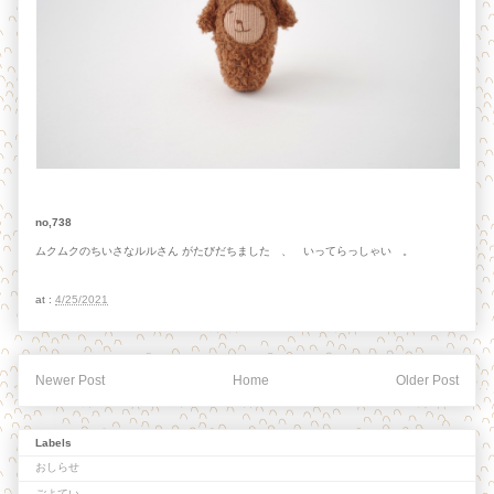
no,738
ムクムクのちいさなルルさん がたびだちました 、 いってらっしゃい 。
at :
4/25/2021
Newer Post
Home
Older Post
Labels
おしらせ
ごよてい