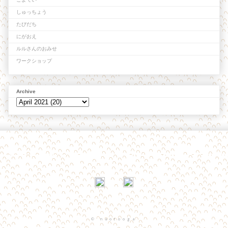
しゅっちょう
たびだち
にがおえ
ルルさんのおみせ
ワークショップ
Archive
© naotooga