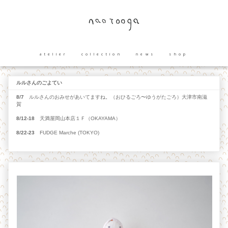
atelier
collection
news
shop
ルルさんのごよてい
8/7
ルルさんのおみせがあいてますね。（おひるごろ〜ゆうがたごろ）大津市南滋
賀
8/12-18
天満屋岡山本店１Ｆ（OKAYAMA）
8/22-23
FUDGE Marche (TOKYO)