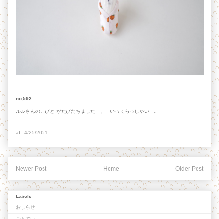
no,592
ルルさんのこびと がたびだちました 、 いってらっしゃい 。
at :
4/25/2021
Newer Post
Home
Older Post
Labels
おしらせ
ごよてい