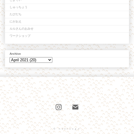
しゅっちょう
たびだち
にがおえ
ルルさんのおみせ
ワークショップ
Archive
© naotooga