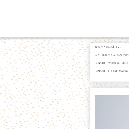
ルルさんのごよてい
8/7
ルルさんのおみせがあ
8/12-18
天満屋岡山本店１
8/22-23
FUDGE Marche 