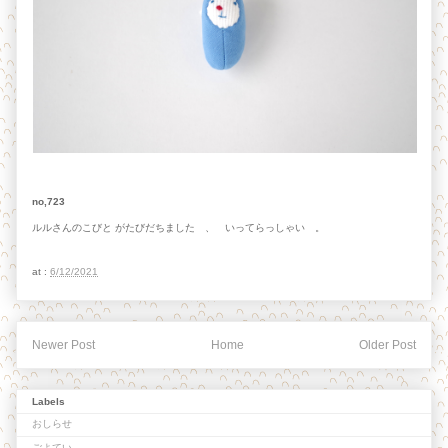
no,723
ルルさんのこびと がたびだちました 、 いってらっしゃい 。
at :
6/12/2021
Newer Post
Home
Older Post
Labels
おしらせ
ごよてい