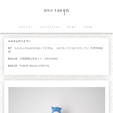
atelier
collection
news
shop
ルルさんのごよてい
8/7
ルルさんのおみせがあいてますね。（おひるごろ〜ゆうがたごろ）大津市南滋
賀
8/12-18
天満屋岡山本店１Ｆ（OKAYAMA）
8/22-23
FUDGE Marche (TOKYO)