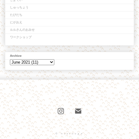
しゅっちょう
たびだち
にがおえ
ルルさんのおみせ
ワークショップ
Archive
© naotooga