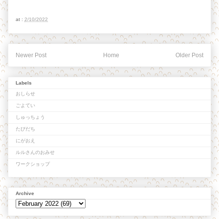
at :
2/10/2022
Newer Post
Home
Older Post
Labels
おしらせ
ごよてい
しゅっちょう
たびだち
にがおえ
ルルさんのおみせ
ワークショップ
Archive