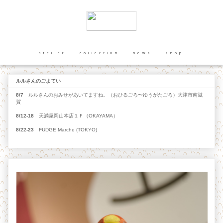
atelier
collection
news
shop
ルルさんのごよてい
8/7
ルルさんのおみせがあいてますね。（おひるごろ〜ゆうがたごろ）大津市南滋
賀
8/12-18
天満屋岡山本店１Ｆ（OKAYAMA）
8/22-23
FUDGE Marche (TOKYO)