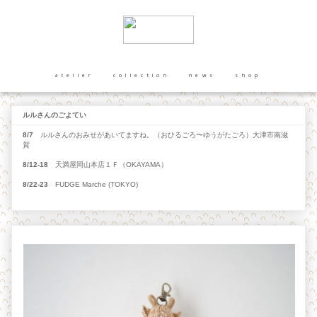
atelier
collection
news
shop
ルルさんのごよてい
8/7
ルルさんのおみせがあいてますね。（おひるごろ〜ゆうがたごろ）大津市南滋
賀
8/12-18
天満屋岡山本店１Ｆ（OKAYAMA）
8/22-23
FUDGE Marche (TOKYO)