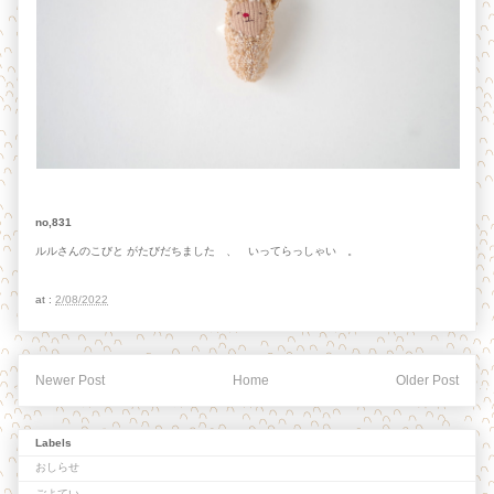
no,831
ルルさんのこびと がたびだちました 、 いってらっしゃい 。
at :
2/08/2022
Newer Post
Home
Older Post
Labels
おしらせ
ごよてい