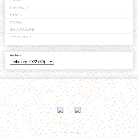
しゅっちょう
たびだち
にがおえ
ルルさんのおみせ
ワークショップ
Archive
© naotooga