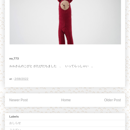
no,773
ルルさんのこびと がたびだちました 、 いってらっしゃい 。
at :
2/08/2022
Newer Post
Home
Older Post
Labels
おしらせ
ごよてい