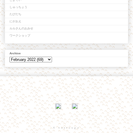
しゅっちょう
たびだち
にがおえ
ルルさんのおみせ
ワークショップ
Archive
© naotooga