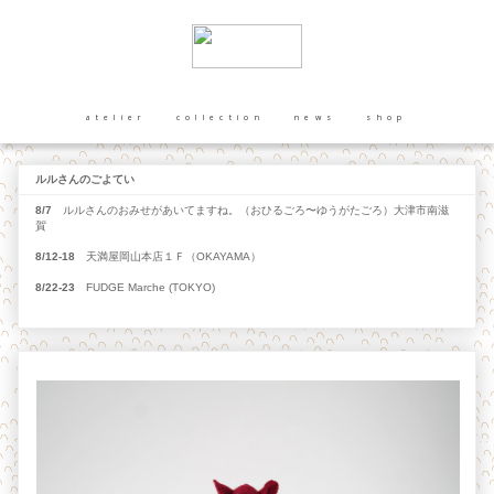
atelier
collection
news
shop
ルルさんのごよてい
8/7
ルルさんのおみせがあいてますね。（おひるごろ〜ゆうがたごろ）大津市南滋
賀
8/12-18
天満屋岡山本店１Ｆ（OKAYAMA）
8/22-23
FUDGE Marche (TOKYO)