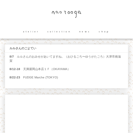
atelier
collection
news
shop
ルルさんのごよてい
8/7
ルルさんのおみせがあいてますね。（おひるごろ〜ゆうがたごろ）大津市南滋
賀
8/12-18
天満屋岡山本店１Ｆ（OKAYAMA）
8/22-23
FUDGE Marche (TOKYO)